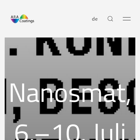
de
Nanosmat,
6.–10. Juli